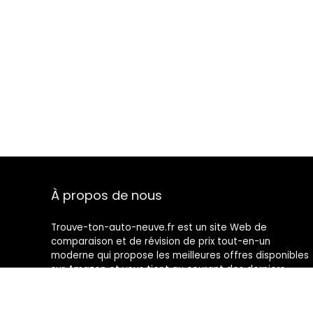
À propos de nous
Trouve-ton-auto-neuve.fr est un site Web de
comparaison et de révision de prix tout-en-un
moderne qui propose les meilleures offres disponibles
sur Amazon et vous tient au courant des derniers
blogs ajoutés. Toutes les images sont la propriété de
leurs propriétaires respectifs. Tout le contenu cité est
dérivé de leurs sources respectives.