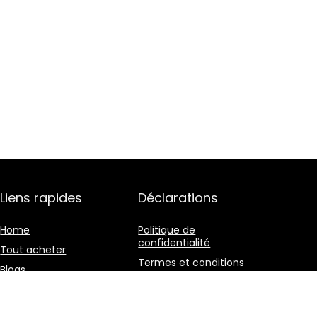
Liens rapides
Déclarations
Home
Politique de
confidentialité
Tout acheter
Termes et conditions
Blogs
Divulgation des
Nos boutiques en ligne
affiliations
Publicité