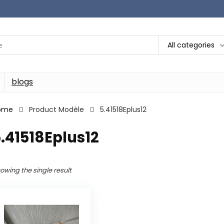
All categories
blogs
ome
Product Modèle
‎5.41518Eplus12
5.41518Eplus12
owing the single result