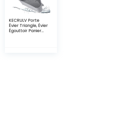
KECRULV Porte
Évier Triangle, Évier
Égouttoir Panier
Crépine avec
Ventouse
Égouttoirs d’évier
Multifonctionnels
Support à Éponge
pour Cuisine Salle
De Bain, avec 1
Pièce Filtre à Évier
en Silicone