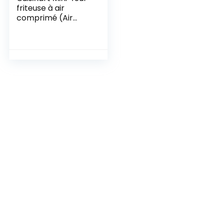
friteuse à air
comprimé (Air
Fryer), 7 en 1 : frite,
rôtit, cuit, grille,
toasties, grille-pain
et garde-au-
chaud, 2 niveaux de
cuisson, grande
capacité de 17L,
30% plus rapide