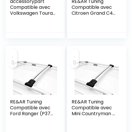
accessorypart
RE&AR Tuning
Compatible avec
Compatible avec
Volkswagen Touran
Citroen Grand C4
Cross Pre-Facelift
Picasso 2007-2012
2007-2010 Fly
FLY Model Barres
Model Barres de
de Toit Railing
Toit Railing Porte-
Porte-Bagages de
Bagages de Voiture
Voiture Gris
Gris Aluminium 2
Aluminium 2 Barres
Barres
RE&AR Tuning
RE&AR Tuning
Compatible avec
Compatible avec
Ford Ranger (P375)
Mini Countryman 2
2011-2022 FLY
(F60) 2017-2023
Model Barres de
FLY Model Barres
Toit Railing Porte-
de Toit Railing