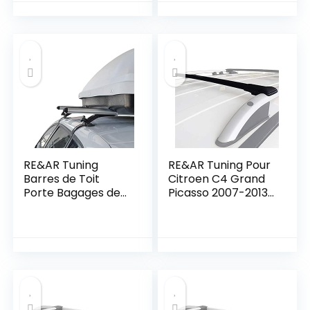
Bagages de Voiture
Porte-Bagages de
Gris Aluminium 2
Voiture Gris
Barres
Aluminium 2 Barres
RE&AR Tuning
RE&AR Tuning Pour
Barres de Toit
Citroen C4 Grand
Porte Bagages de
Picasso 2007-2013
voiture pour Opel
Barres de Toit
Corsa F 2019-2021
Railing Porte-
en Aluminium Gris
Bagages de voiture
Sans Railing
en Alu Noir