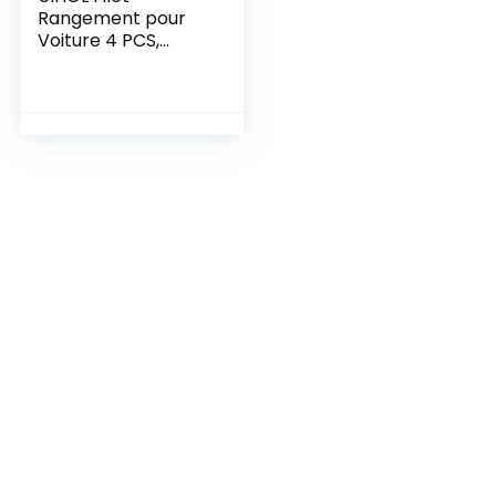
Rangement pour
Voiture 4 PCS,
Organisateurs
Rangement Coffre
35,5 * 18,5 CM,
Multifonctionnel
Sac Pocket
Organizer de
Voiture pour
Ustensiles,
Camping-Cars,
Bateaux, Maison
(avec 20 Vis)