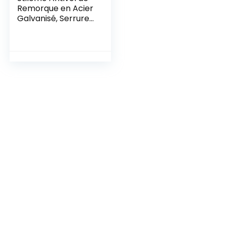
Remorque en Acier
Galvanisé, Serrure
Boîte avec
Capuchon
Protection Voiture
Revêtu par
Pulvérisation