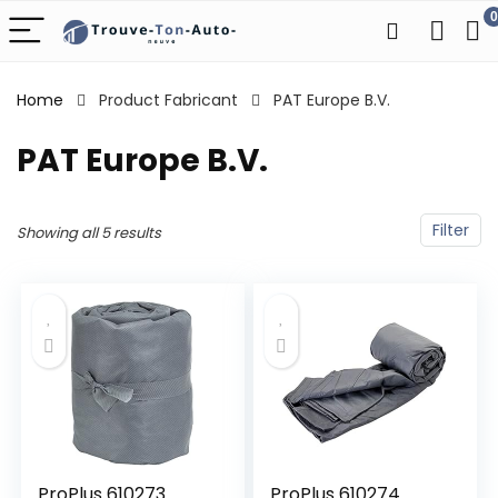
0
Home
Product Fabricant
‎PAT Europe B.V.
‎PAT Europe B.V.
Filter
Showing all 5 results
ProPlus 610273
ProPlus 610274