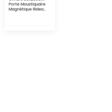
Porte Moustiquaire
Magnétique Rideau
Maille Anti
Moustique Mouche
ou Fermeture
Automatique
Aimant avec Bande
Scratch Sans
Perçage Arrêter
Insectes Bestioles