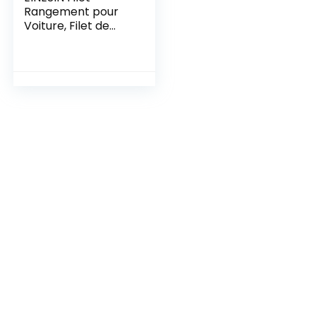
Rangement pour
Voiture, Filet de
Rangement de
Coffre, Grande
Taille, Sac Pocket
Organizer de
Voiture pour Auto,
Camping-Cars,
Bateaux, Maison