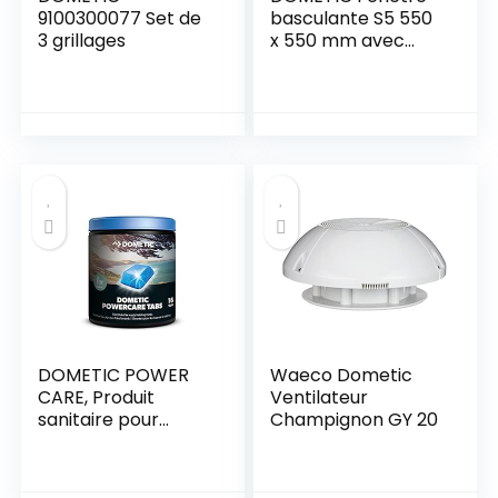
9100300077 Set de
basculante S5 550
3 grillages
x 550 mm avec
Double volet
Roulant en nid
d’abeille
DOMETIC POWER
Waeco Dometic
CARE, Produit
Ventilateur
sanitaire pour
Champignon GY 20
réservoirs à
matières de
toilettes nomades,