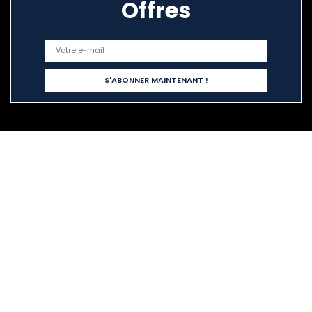
Offres
Liens rapides
Home
Tout acheter
Blogs
Nos boutiques en ligne
Publicité
Déclarations