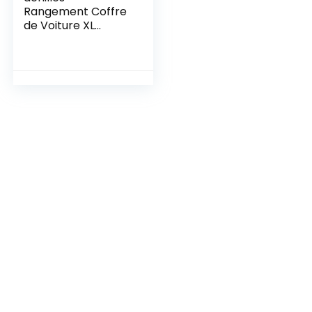
Rangement Coffre
de Voiture XL
Pliable –
Organisateur
Coffre Voiture
Robuste avec
Compartiments,
Caisse Rangement
Auto Imperméable
pour SUV Berline