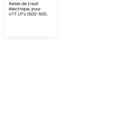
Relais de treuil
électrique, pour
VTT UTV 1500-5000
lb Contacteur de
treuil Relais
solénoïde Système
électrique
Interrupteur de
treuil Contacteur
électrique robuste
Relais solénoïde de
treuil Noir