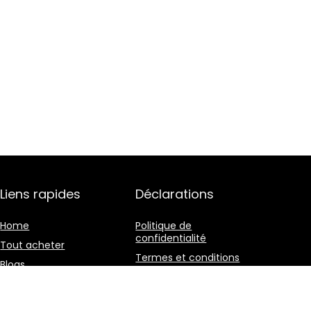
Liens rapides
Déclarations
Home
Politique de
confidentialité
Tout acheter
Termes et conditions
Blogs
Divulgation des
Nos boutiques en ligne
affiliations
Publicité