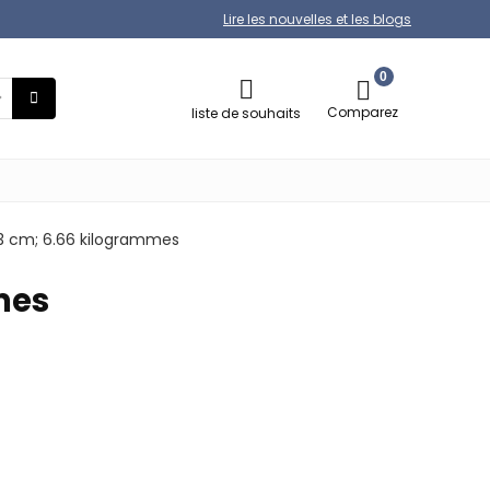
Lire les nouvelles et les blogs
0
Comparez
liste de souhaits
 23 cm; 6.66 kilogrammes
mmes