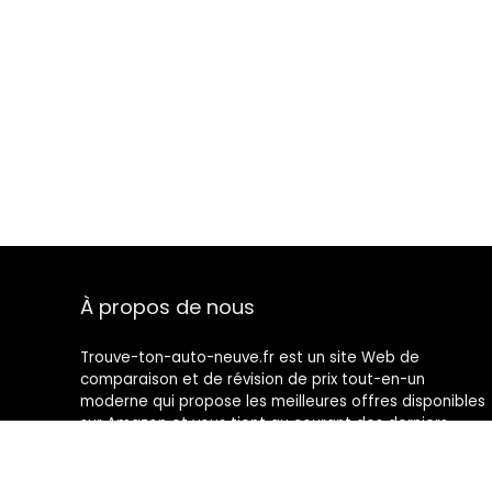
À propos de nous
Trouve-ton-auto-neuve.fr est un site Web de
comparaison et de révision de prix tout-en-un
moderne qui propose les meilleures offres disponibles
sur Amazon et vous tient au courant des derniers
blogs ajoutés. Toutes les images sont la propriété de
leurs propriétaires respectifs. Tout le contenu cité est
dérivé de leurs sources respectives.