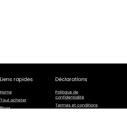
Liens rapides
Déclarations
Home
Politique de
confidentialité
Tout acheter
Termes et conditions
Blogs
Divulgation des
Nos boutiques en ligne
affiliations
Publicité