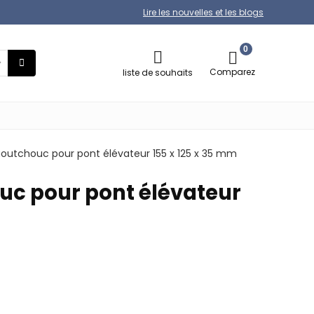
Lire les nouvelles et les blogs
0
Comparez
liste de souhaits
caoutchouc pour pont élévateur 155 x 125 x 35 mm
ouc pour pont élévateur