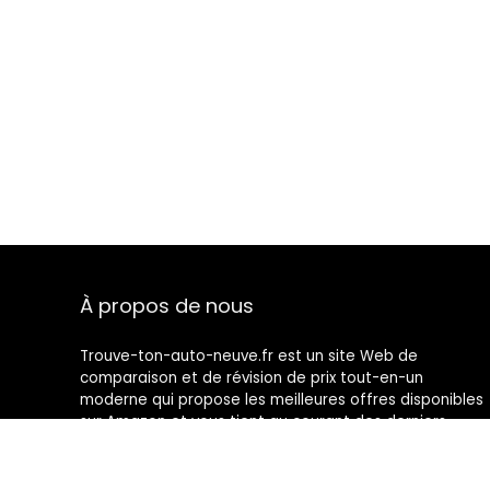
À propos de nous
Trouve-ton-auto-neuve.fr est un site Web de
comparaison et de révision de prix tout-en-un
moderne qui propose les meilleures offres disponibles
sur Amazon et vous tient au courant des derniers
blogs ajoutés. Toutes les images sont la propriété de
leurs propriétaires respectifs. Tout le contenu cité est
dérivé de leurs sources respectives.