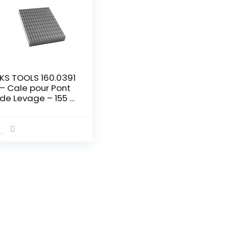
KS TOOLS 160.0391
– Cale pour Pont
de Levage – 155 x
125 x 35 mm –
Caoutchouc Plein