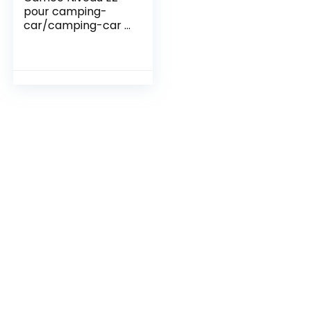
pour camping-
car/camping-car –
Comprend des
voyants lumineux
et une fonction
d’arrêt
automatique
lorsqu’il n’est pas
utilisé – Surveillez
simultanément le
niveau du véhicule
récréatif