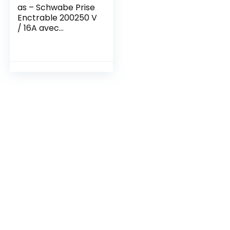
as – Schwabe Prise
Enctrable 200250 V
/ 16A avec
Couvercle à Clapet
Caravanes et
CampingCars Prise
à 3 Pôles pour
l’Extérieur IP44
Made in Germany
Blanc I 60480