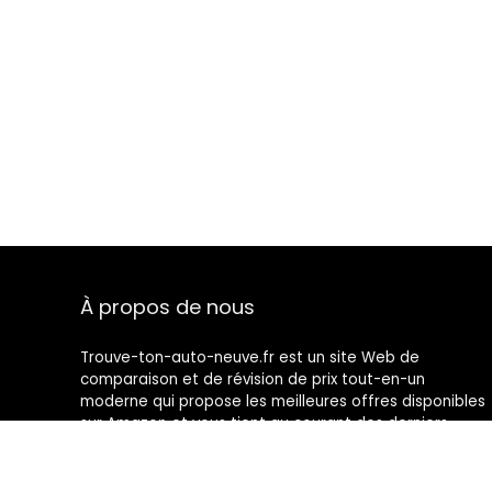
À propos de nous
Trouve-ton-auto-neuve.fr est un site Web de
comparaison et de révision de prix tout-en-un
moderne qui propose les meilleures offres disponibles
sur Amazon et vous tient au courant des derniers
blogs ajoutés. Toutes les images sont la propriété de
leurs propriétaires respectifs. Tout le contenu cité est
dérivé de leurs sources respectives.