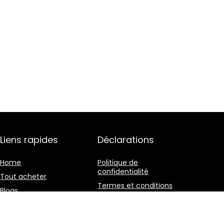
Liens rapides
Déclarations
Home
Politique de
confidentialité
Tout acheter
Termes et conditions
Blogs
Divulgation des
Nos boutiques en ligne
affiliations
Publicité