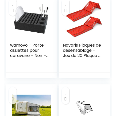
wamovo – Porte-
Navaris Plaques de
assiettes pour
désensablage –
caravane – Noir –
Jeu de 2X Plaque à
330 x 245 x 60 mm
Sable Neige Boue
59 x 17,5 x 1 cm –
Plaque
désenlisement
Voiture SUV
Camping Car 4×4