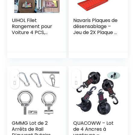
UIHOL Filet
Navaris Plaques de
Rangement pour
désensablage –
Voiture 4 PCS,
Jeu de 2X Plaque à
Organisateurs
Sable Neige Boue
Rangement Coffre
59 x 17,5 x 1 cm –
35,5 * 18,5 CM,
Plaque
Multifonctionnel
désenlisement
Sac Pocket
Voiture SUV
Organizer de
Camping Car 4×4
Voiture pour
Ustensiles,
Camping-Cars,
Bateaux, Maison
(avec 20 Vis)
GMMG Lot de 2
QUACOWW – Lot
Arrêts de Rail
de 4 Ancres à