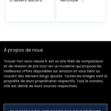
D’auvent Butoirs
ventouse –
D’auvent Kit de
Crochet de
Blocage avec 2
fixation pour
mousquetons pour
voiture, bâche de
Rail de Fixation V
camping –
VV Caravane
Accessoires à
Camping Car
ventouse –
Bateau
Crochet
multifonctionnel à
ventouse
À propos de nous
Trouve-ton-auto-neuve.fr est un site Web de comparaison
et de révision de prix tout-en-un moderne qui propose les
meilleures offres disponibles sur Amazon et vous tient au
courant des derniers blogs ajoutés. Toutes les images sont la
propriété de leurs propriétaires respectifs. Tout le contenu
cité est dérivé de leurs sources respectives.