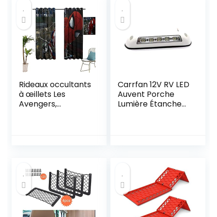
Rideaux occultants
Carrfan 12V RV LED
à œillets Les
Auvent Porche
Avengers,
Lumière Étanche
Spiderman pour
Motorhome
chambre et salon
Caravane Intérieur
106,7 x 160 cm
Mur Lampes Barre
Lumineuse RV Van
Camper Plastique