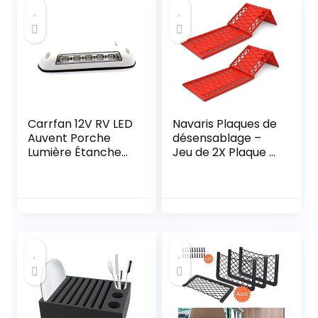
Carrfan 12V RV LED
Navaris Plaques de
Auvent Porche
désensablage –
Lumière Étanche
Jeu de 2X Plaque à
Motorhome
Sable Neige Boue
Caravane Intérieur
59 x 17,5 x 1 cm –
Mur Lampes Barre
Plaque
Lumineuse RV Van
désenlisement
Camper Plastique
Voiture SUV
Camping Car 4×4