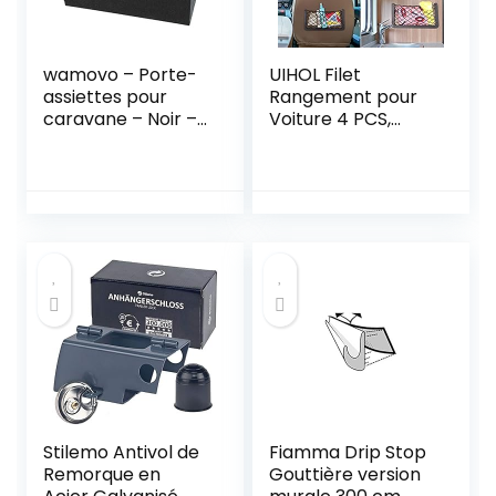
wamovo – Porte-
UIHOL Filet
assiettes pour
Rangement pour
caravane – Noir –
Voiture 4 PCS,
330 x 245 x 60 mm
Organisateurs
Rangement Coffre
35,5 * 18,5 CM,
Multifonctionnel
Sac Pocket
Organizer de
Voiture pour
Ustensiles,
Camping-Cars,
Bateaux, Maison
(avec 20 Vis)
Stilemo Antivol de
Fiamma Drip Stop
Remorque en
Gouttière version